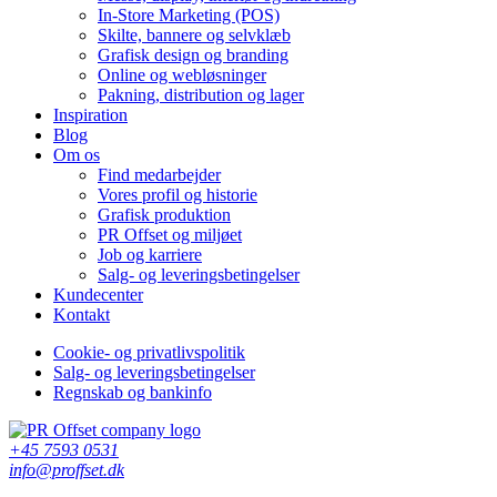
In-Store Marketing (POS)
Skilte, bannere og selvklæb
Grafisk design og branding
Online og webløsninger
Pakning, distribution og lager
Inspiration
Blog
Om os
Find medarbejder
Vores profil og historie
Grafisk produktion
PR Offset og miljøet
Job og karriere
Salg- og leveringsbetingelser
Kundecenter
Kontakt
Cookie- og privatlivspolitik
Salg- og leveringsbetingelser
Regnskab og bankinfo
+45 7593 0531
info@proffset.dk