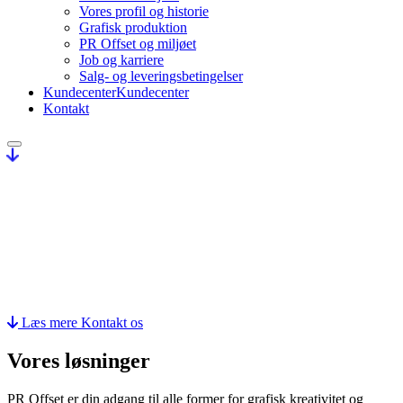
Vores profil og historie
Grafisk produktion
PR Offset og miljøet
Job og karriere
Salg- og leveringsbetingelser
Kundecenter
Kundecenter
Kontakt
Velkommen til PR Offset
Mangler du salgs- og markedsføringsmaterialer, der kan øge jeres
salg og booste branding? Fra den spæde idé til de færdige tryksager.
Vi er med hele vejen – og leverer nærværende rådgivning og
professionel service undervejs.
Læs mere
Kontakt os
Vores løsninger
PR Offset er din adgang til alle former for grafisk kreativitet og