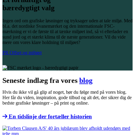
bæredygtigt valg
Ingen ord om grafiske løsninger og tryksager uden at tale miljø. Med
bl.a. det nordiske Svanemærket og den internationale FSC-
mærkning er vi de første til at tænke miljøet ind, så vi efterlader en
sund jord og et stærkt klima til de næste generationer. Vil du vide
mere om vores klare holdning til miljøet?
PR Offset og miljøet
Seneste indlæg fra vores
blog
Hvis du ikke vil gå glip af noget, bør du følge med på vores blog.
Her får du viden, inspiration, gode tilbud og alt det, der sikrer dig de
bedste grafiske løsninger – på print og online.
En tidslinje der fortæller historien