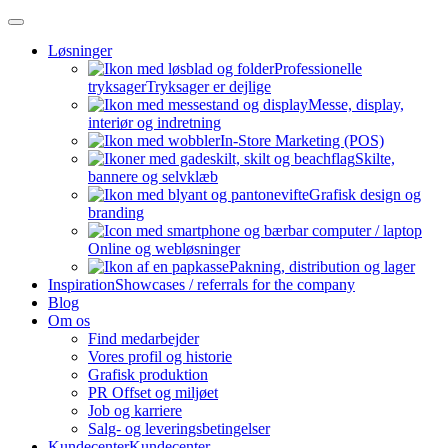
Skip
Skip
to
to
Løsninger
the
the
Professionelle
content
content
tryksager
Tryksager er dejlige
Messe, display,
interiør og indretning
In-Store Marketing (POS)
Skilte,
bannere og selvklæb
Grafisk design og
branding
Online og webløsninger
Pakning, distribution og lager
Inspiration
Showcases / referrals for the company
Blog
Om os
Find medarbejder
Vores profil og historie
Grafisk produktion
PR Offset og miljøet
Job og karriere
Salg- og leveringsbetingelser
Kundecenter
Kundecenter